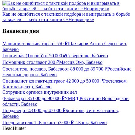
Как не ошибиться с тактикой подбора и выигрывать в борьбе
за врачей — кейс сети клиник «Ниармедик»
Вакансии дня
Машинист экскаватора
от
550
₽
Шахтаров Антон Сергеевич,
Бабаево
Горничная (Торово)
от
50 000
₽
Северсталь, Бабаево
Помощник столяра
от
200
₽
Массив Эко, Бабаево
Составитель поездов, Бабаево
от
88 000
до
89 700
₽
Российские
железные дороги, Бабаево
Специалист контакт-центра
от
42 000
до
50 000
₽
Ростелеком
Контакт-центр, Бабаево
Сотрудник органов внутренних дел
(Бабаево)
от
35 000
до
90 000
₽
УМВД России по Вологодской
области, Бабаево
Продавец
от
43 000
до
47 000
₽
Бристоль, сеть магазинов,
Бабаево
Представитель Т-Банка
от
53 000
₽
Т-Банк, Бабаево
HeadHunter