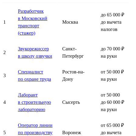
Разработчик
до 65 000 ₽
в Московский
1
Москва
до вычета
транспорт
налогов
(стажер)
Звукорежиссер
Санкт-
до 70 000 ₽
2
в школу озвучки
Петербург
на руки
Специалист
Ростов-на-
от 50 000 ₽
3
по охране труда
Дону
на руки
Лаборант
от 50 000
4
в строительную
Сысерть
до 60 000 ₽
лабораторию
на руки
Оператор линии
от 65 000 ₽
5
по производству
Воронеж
до вычета