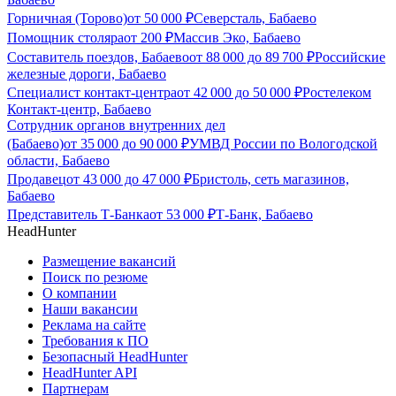
Горничная (Торово)
от
50 000
₽
Северсталь, Бабаево
Помощник столяра
от
200
₽
Массив Эко, Бабаево
Составитель поездов, Бабаево
от
88 000
до
89 700
₽
Российские
железные дороги, Бабаево
Специалист контакт-центра
от
42 000
до
50 000
₽
Ростелеком
Контакт-центр, Бабаево
Сотрудник органов внутренних дел
(Бабаево)
от
35 000
до
90 000
₽
УМВД России по Вологодской
области, Бабаево
Продавец
от
43 000
до
47 000
₽
Бристоль, сеть магазинов,
Бабаево
Представитель Т-Банка
от
53 000
₽
Т-Банк, Бабаево
HeadHunter
Размещение вакансий
Поиск по резюме
О компании
Наши вакансии
Реклама на сайте
Требования к ПО
Безопасный HeadHunter
HeadHunter API
Партнерам