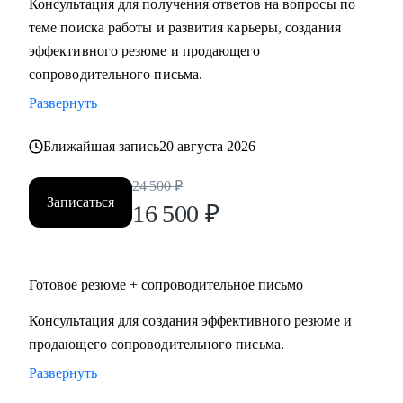
Консультация для получения ответов на вопросы по
теме поиска работы и развития карьеры, создания
Кому могу помочь:
эффективного резюме и продающего
Специалистам и руководителям из следующих сфер:
сопроводительного письма.
• hr
Развернуть
• карьерного консультирования
• продаж
Ближайшая запись
20 августа 2026
• проектного менеджмента
• маркетинга
24 500
₽
Записаться
• аналитики
16 500
₽
• финансов
• закупок
• логистики
Готовое резюме + сопроводительное письмо
• АХО и пр.
Консультация для создания эффективного резюме и
продающего сопроводительного письма.
Я помогу вам, даже если вы:
• несколько лет не работали;
Развернуть
• совсем без опыта работы;