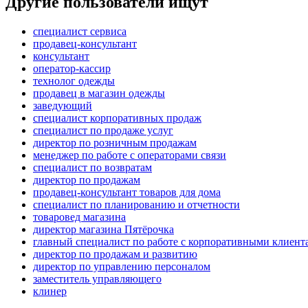
Другие пользователи ищут
специалист сервиса
продавец-консультант
консультант
оператор-кассир
технолог одежды
продавец в магазин одежды
заведующий
специалист корпоративных продаж
специалист по продаже услуг
директор по розничным продажам
менеджер по работе с операторами связи
специалист по возвратам
директор по продажам
продавец-консультант товаров для дома
специалист по планированию и отчетности
товаровед магазина
директор магазина Пятёрочка
главный специалист по работе с корпоративными клиент
директор по продажам и развитию
директор по управлению персоналом
заместитель управляющего
клинер