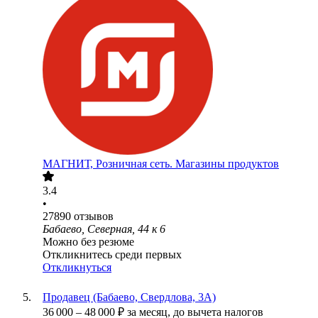
МАГНИТ, Розничная сеть. Магазины продуктов
3.4
•
27890
отзывов
Бабаево, Северная, 44 к 6
Можно без резюме
Откликнитесь среди первых
Откликнуться
Продавец (Бабаево, Свердлова, 3А)
36 000
–
48 000
₽
за месяц,
до вычета налогов