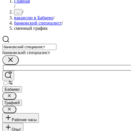
Главная
/
/
...
вакансии в Бабаево
/
банковский специалист
/
сменный график
банковский специалист
Бабаево
График
9
Рабочие часы
Опыт