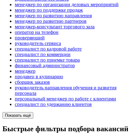
менеджер по организации деловых мероприятий
менеджер по поддержке продаж
менеджер по развитию направления
менеджер по развитию партнеров
менеджер-консультант торгового зала
опeрaтoр нa тeлeфoн
проверяющий
руководитель сервиса
специалист по кадровой работе
специалист по коммерции
специалист по приемке товара
финансовый администратор
менеджер
продавец в кулинарию
сборщик заказов
руководитель направления обучения и развития
персонала
персональный менеджер по работе с клиентами
специалист по удержанию клиентов
Показать ещё
Быстрые фильтры подбора вакансий