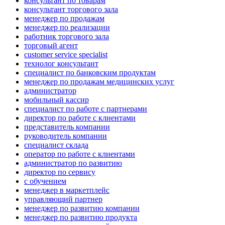
консультант по товарам
консультант торгового зала
менеджер по продажам
менеджер по реализации
работник торгового зала
торговый агент
customer service specialist
технолог консультант
специалист по банковским продуктам
менеджер по продажам медицинских услуг
администратор
мобильный кассир
специалист по работе с партнерами
директор по работе с клиентами
представитель компании
руководитель компании
специалист склада
оператор по работе с клиентами
администратор по развитию
директор по сервису
с обучением
менеджер в маркетплейс
управляющий партнер
менеджер по развитию компании
менеджер по развитию продукта