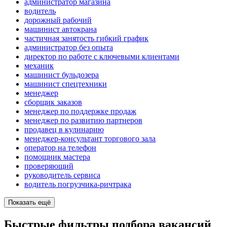
администратор магазина
водитель
дорожный рабочий
машинист автокрана
частичная занятость гибкий график
администратор без опыта
директор по работе с ключевыми клиентами
механик
машинист бульдозера
машинист спецтехники
менеджер
сборщик заказов
менеджер по поддержке продаж
менеджер по развитию партнеров
продавец в кулинарию
менеджер-консультант торгового зала
опeрaтoр нa тeлeфoн
помощник мастера
проверяющий
руководитель сервиса
водитель погрузчика-ричтрака
Показать ещё
Быстрые фильтры подбора вакансий