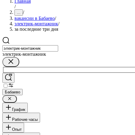
Главная
/
/
...
вакансии в Бабаево
/
электрик-монтажник
/
за последние три дня
электрик-монтажник
Бабаево
График
Рабочие часы
Опыт