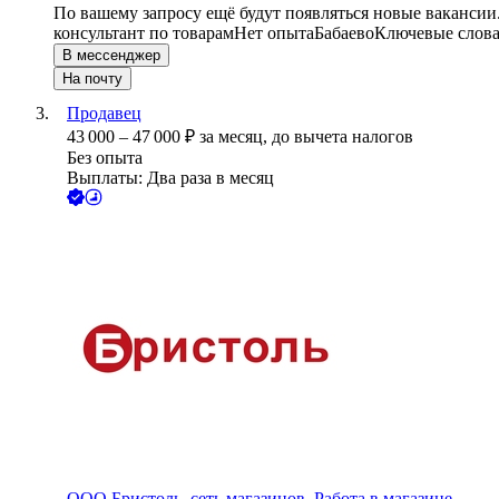
По вашему запросу ещё будут появляться новые вакансии
консультант по товарам
Нет опыта
Бабаево
Ключевые слова
В мессенджер
На почту
Продавец
43 000
–
47 000
₽
за месяц,
до вычета налогов
Без опыта
Выплаты: Два раза в месяц
ООО
Бристоль, сеть магазинов, Работа в магазине