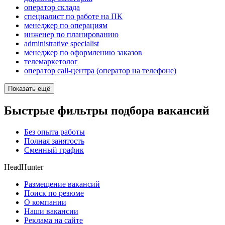
оператор склада
специалист по работе на ПК
менеджер по операциям
инженер по планированию
administrative specialist
менеджер по оформлению заказов
телемаркетолог
оператор call-центра (оператор на телефоне)
Показать ещё
Быстрые фильтры подбора вакансий
Без опыта работы
Полная занятость
Сменный график
HeadHunter
Размещение вакансий
Поиск по резюме
О компании
Наши вакансии
Реклама на сайте