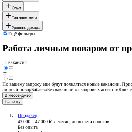
Опыт
Тип занятости
Уровень дохода
Ещё фильтры
Работа личным поваром от пр
, 1 вакансия
По вашему запросу ещё будут появляться новые вакансии. При
личный повар
Бабаево
Без вакансий от кадровых агентств
Ключев
В мессенджер
На почту
Продавец
43 000
–
47 000
₽
за месяц,
до вычета налогов
Без опыта