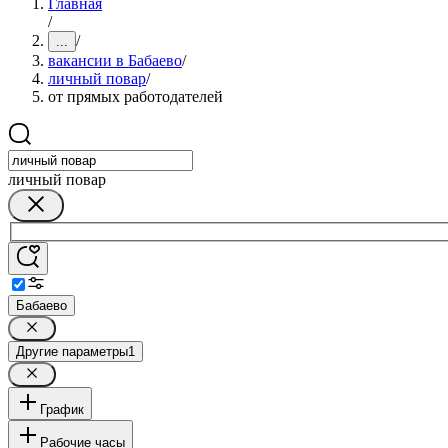
Главная
/
/
...
вакансии в Бабаево
/
личный повар
/
от прямых работодателей
личный повар
Бабаево
Другие параметры
1
График
Рабочие часы