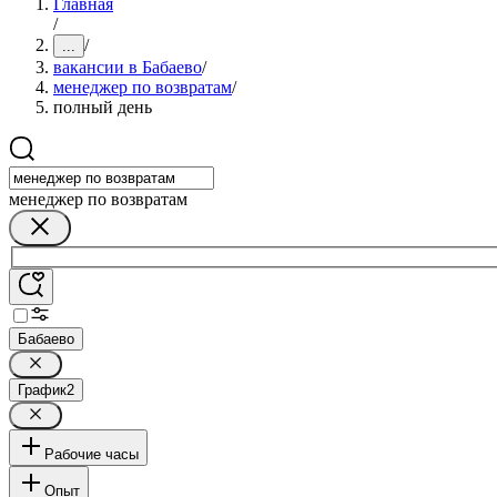
Главная
/
/
...
вакансии в Бабаево
/
менеджер по возвратам
/
полный день
менеджер по возвратам
Бабаево
График
2
Рабочие часы
Опыт