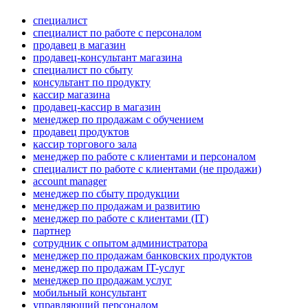
специалист
специалист по работе с персоналом
продавец в магазин
продавец-консультант магазина
специалист по сбыту
консультант по продукту
кассир магазина
продавец-кассир в магазин
менеджер по продажам с обучением
продавец продуктов
кассир торгового зала
менеджер по работе с клиентами и персоналом
специалист по работе с клиентами (не продажи)
account manager
менеджер по сбыту продукции
менеджер по продажам и развитию
менеджер по работе с клиентами (IT)
партнер
сотрудник с опытом администратора
менеджер по продажам банковских продуктов
менеджер по продажам IT-услуг
менеджер по продажам услуг
мобильный консультант
управляющий персоналом