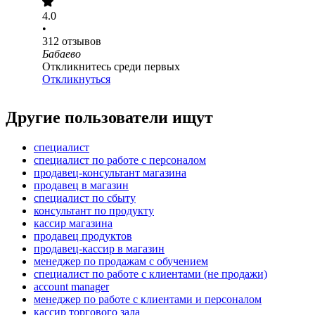
4.0
•
312
отзывов
Бабаево
Откликнитесь среди первых
Откликнуться
Другие пользователи ищут
специалист
специалист по работе с персоналом
продавец-консультант магазина
продавец в магазин
специалист по сбыту
консультант по продукту
кассир магазина
продавец продуктов
продавец-кассир в магазин
менеджер по продажам с обучением
специалист по работе с клиентами (не продажи)
account manager
менеджер по работе с клиентами и персоналом
кассир торгового зала