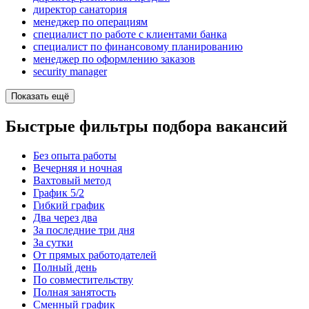
директор санатория
менеджер по операциям
специалист по работе с клиентами банка
специалист по финансовому планированию
менеджер по оформлению заказов
security manager
Показать ещё
Быстрые фильтры подбора вакансий
Без опыта работы
Вечерняя и ночная
Вахтовый метод
График 5/2
Гибкий график
Два через два
За последние три дня
За сутки
От прямых работодателей
Полный день
По совместительству
Полная занятость
Сменный график