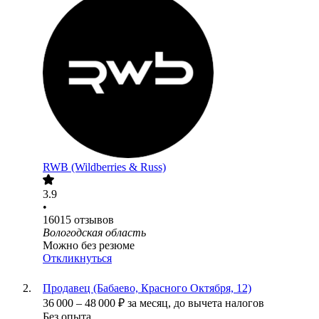
RWB (Wildberries & Russ)
3.9
•
16015
отзывов
Вологодская область
Можно без резюме
Откликнуться
Продавец (Бабаево, Красного Октября, 12)
36 000
–
48 000
₽
за месяц,
до вычета налогов
Без опыта