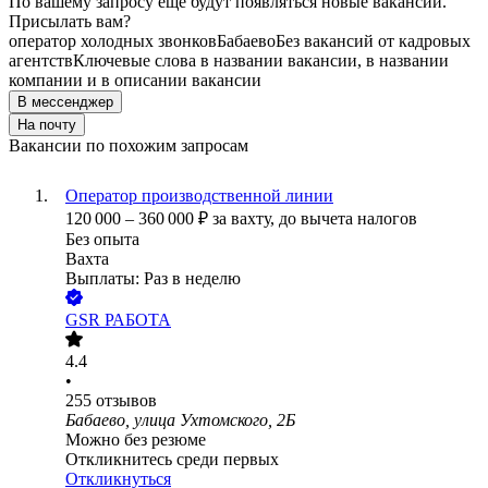
По вашему запросу ещё будут появляться новые вакансии.
Присылать вам?
оператор холодных звонков
Бабаево
Без вакансий от кадровых
агентств
Ключевые слова в названии вакансии, в названии
компании и в описании вакансии
В мессенджер
На почту
Вакансии по похожим запросам
Оператор производственной линии
120 000
–
360 000
₽
за вахту,
до вычета налогов
Без опыта
Вахта
Выплаты: Раз в неделю
GSR РАБОТА
4.4
•
255
отзывов
Бабаево, улица Ухтомского, 2Б
Можно без резюме
Откликнитесь среди первых
Откликнуться