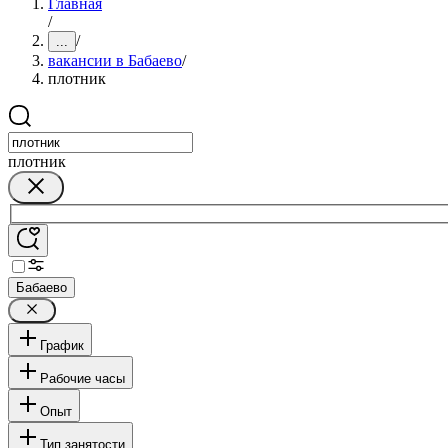
Главная
/
/
...
вакансии в Бабаево
/
плотник
плотник
Бабаево
График
Рабочие часы
Опыт
Тип занятости