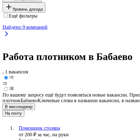
Уровень дохода
Ещё фильтры
Найдено
9
компаний
Работа плотником в Бабаево
, 1 вакансия
По вашему запросу ещё будут появляться новые вакансии. При
плотник
Бабаево
Ключевые слова в названии вакансии, в назва
В мессенджер
На почту
Помощник столяра
от
200
₽
за час,
на руки