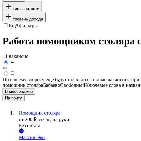
Тип занятости
Уровень дохода
Ещё фильтры
Работа помощником столяра с
, 1 вакансия
По вашему запросу ещё будут появляться новые вакансии. При
помощник столяра
Бабаево
Свободный
Ключевые слова в назван
В мессенджер
На почту
Помощник столяра
от
200
₽
за час,
на руки
Без опыта
Массив Эко