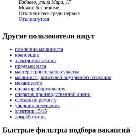
Бабаево, улица Мира, 1Г
Можно без резюме
Откликнитесь среди первых
Откликнуться
Другие пользователи ищут
помощник машиниста
крановщик
электромонтажник
продавец мяса
мастер строительного участка
машинист двигателей внутреннего сгорания
механизатор
оператор оборудования
оператор производственной линии
слесарь по ремонту
уборщик помещения
электрик 15/15
домработница
Быстрые фильтры подбора вакансий