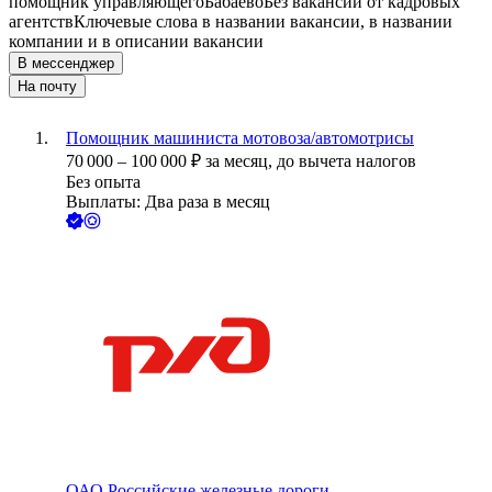
помощник управляющего
Бабаево
Без вакансий от кадровых
агентств
Ключевые слова в названии вакансии, в названии
компании и в описании вакансии
В мессенджер
На почту
Помощник машиниста мотовоза/автомотрисы
70 000
–
100 000
₽
за месяц,
до вычета налогов
Без опыта
Выплаты: Два раза в месяц
ОАО
Российские железные дороги