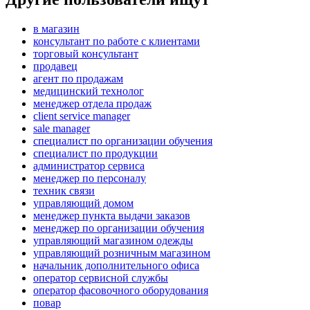
в магазин
консультант по работе с клиентами
торговый консультант
продавец
агент по продажам
медицинский технолог
менеджер отдела продаж
client service manager
sale manager
специалист по организации обучения
специалист по продукции
администратор сервиса
менеджер по персоналу
техник связи
управляющий домом
менеджер пункта выдачи заказов
менеджер по организации обучения
управляющий магазином одежды
управляющий розничным магазином
начальник дополнительного офиса
оператор сервисной службы
оператор фасовочного оборудования
повар