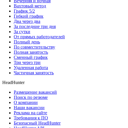
Вечерняя и ночная
Вахтовый метод
График 5/2
Гибкий график
Два через два
За последние три дня
За сутки
От прямых работодателей
Полный день
По совместительству
Полная занятость
Сменный график
Три через три
Удаленная работа
Частичная занятость
HeadHunter
Размещение вакансий
Поиск по резюме
О компании
Наши вакансии
Реклама на сайте
Требования к ПО
Безопасный HeadHunter