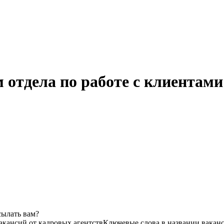
 отдела по работе с клиентами
сылать вам?
вакансий от кадровых агентств
Ключевые слова в названии ваканс