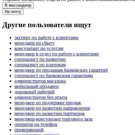
В мессенджер
На почту
Другие пользователи ищут
эксперт по работе с клиентами
менеджер по сбыту
консультант по услугам
менеджер в отдел по работе с клиентами
специалист по развитию
специалист по платежам
менеджер по продажам банковских гарантий
специалист по банковским гарантиям
администратор магазина
мобильный продавец
дорожный рабочий
администратор без опыта
менеджер по поддержке продаж
менеджер по развитию направления
менеджер по развитию партнеров
менеджер-консультант торгового зала
опeрaтoр нa тeлeфoн
проверяющий