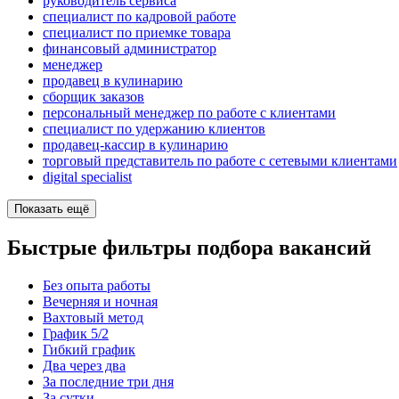
руководитель сервиса
специалист по кадровой работе
специалист по приемке товара
финансовый администратор
менеджер
продавец в кулинарию
сборщик заказов
персональный менеджер по работе с клиентами
специалист по удержанию клиентов
продавец-кассир в кулинарию
торговый представитель по работе с сетевыми клиентами
digital specialist
Показать ещё
Быстрые фильтры подбора вакансий
Без опыта работы
Вечерняя и ночная
Вахтовый метод
График 5/2
Гибкий график
Два через два
За последние три дня
За сутки