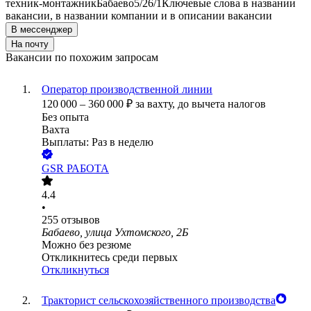
техник-монтажник
Бабаево
5/2
6/1
Ключевые слова в названии
вакансии, в названии компании и в описании вакансии
В мессенджер
На почту
Вакансии по похожим запросам
Оператор производственной линии
120 000
–
360 000
₽
за вахту,
до вычета налогов
Без опыта
Вахта
Выплаты: Раз в неделю
GSR РАБОТА
4.4
•
255
отзывов
Бабаево, улица Ухтомского, 2Б
Можно без резюме
Откликнитесь среди первых
Откликнуться
Тракторист сельскохозяйственного производства