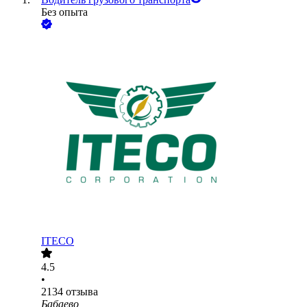
Без опыта
ITECO
4.5
•
2134
отзыва
Бабаево