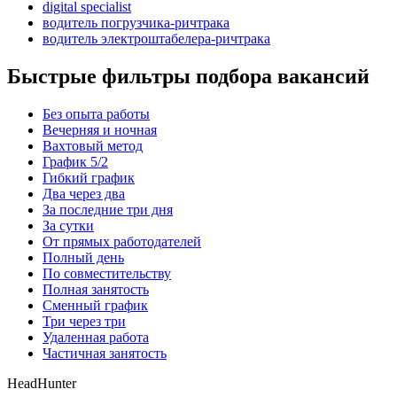
digital specialist
водитель погрузчика-ричтрака
водитель электроштабелера-ричтрака
Быстрые фильтры подбора вакансий
Без опыта работы
Вечерняя и ночная
Вахтовый метод
График 5/2
Гибкий график
Два через два
За последние три дня
За сутки
От прямых работодателей
Полный день
По совместительству
Полная занятость
Сменный график
Три через три
Удаленная работа
Частичная занятость
HeadHunter