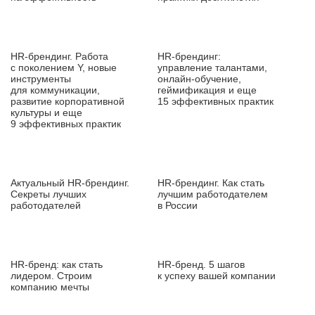
HR‑брендинг. Работа
HR‑брендинг:
с поколением Y, новые
управление талантами,
инструменты
онлайн‑обучение,
для коммуникации,
геймификация и еще
развитие корпоративной
15 эффективных практик
культуры и еще
9 эффективных практик
Актуальный HR‑брендинг.
HR‑брендинг. Как стать
Секреты лучших
лучшим работодателем
работодателей
в России
HR‑бренд: как стать
HR‑бренд. 5 шагов
лидером. Строим
к успеху вашей компании
компанию мечты