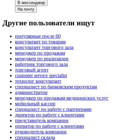
В мессенджер
На почту
Другие пользователи ищут
популярные после 60
консультант по товарам
консультант торгового зала
менеджер по продажам
менеджер по реализации
работник торгового зала
торговый агент
customer service specialist
технолог консультант
специалист по банковским продуктам
администратор
менеджер по продажам медицинских услуг
мобильный кассир
специалист по работе с партнерами
директор по работе с клиентами
представитель компании
оператор по работе с клиентами
руководитель компании
специалист склада