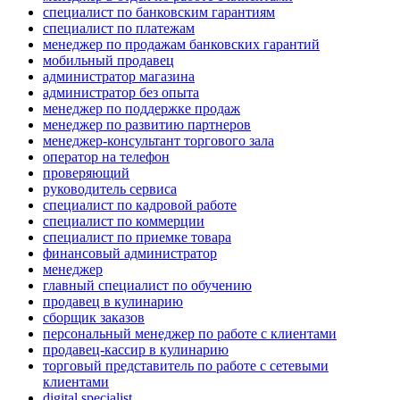
специалист по банковским гарантиям
специалист по платежам
менеджер по продажам банковских гарантий
мобильный продавец
администратор магазина
администратор без опыта
менеджер по поддержке продаж
менеджер по развитию партнеров
менеджер-консультант торгового зала
опeрaтoр нa тeлeфoн
проверяющий
руководитель сервиса
специалист по кадровой работе
специалист по коммерции
специалист по приемке товара
финансовый администратор
менеджер
главный специалист по обучению
продавец в кулинарию
сборщик заказов
персональный менеджер по работе с клиентами
продавец-кассир в кулинарию
торговый представитель по работе с сетевыми
клиентами
digital specialist