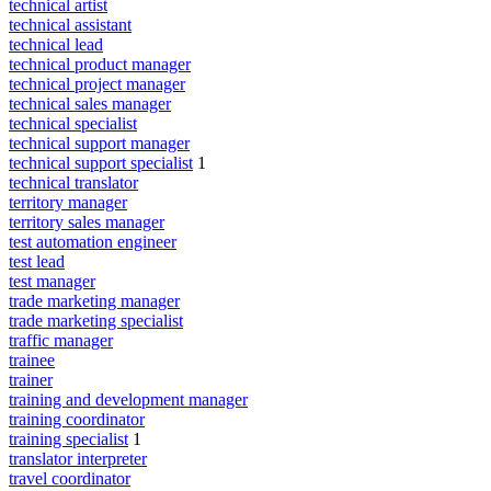
technical artist
technical assistant
technical lead
technical product manager
technical project manager
technical sales manager
technical specialist
technical support manager
technical support specialist
1
technical translator
territory manager
territory sales manager
test automation engineer
test lead
test manager
trade marketing manager
trade marketing specialist
traffic manager
trainee
trainer
training and development manager
training coordinator
training specialist
1
translator interpreter
travel coordinator