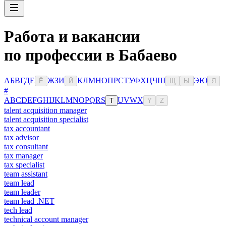
Работа и вакансии
по профессии в Бабаево
А
Б
В
Г
Д
Е
Ж
З
И
К
Л
М
Н
О
П
Р
С
Т
У
Ф
Х
Ц
Ч
Ш
Э
Ю
Ё
Й
Щ
Ы
Я
#
A
B
C
D
E
F
G
H
I
J
K
L
M
N
O
P
Q
R
S
U
V
W
X
T
Y
Z
talent acquisition manager
talent acquisition specialist
tax accountant
tax advisor
tax consultant
tax manager
tax specialist
team assistant
team lead
team leader
team lead .NET
tech lead
technical account manager