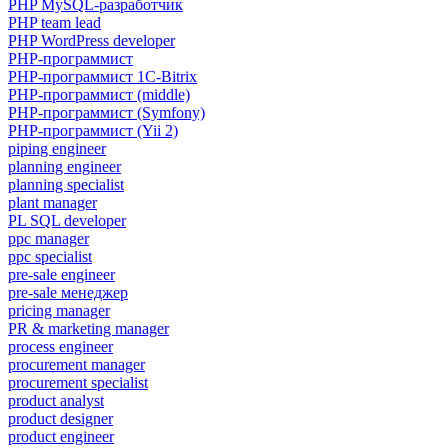
PHP MySQL-разработчик
PHP team lead
PHP WordPress developer
PHP-программист
PHP-программист 1C-Bitrix
PHP-программист (middle)
PHP-программист (Symfony)
PHP-программист (Yii 2)
piping engineer
planning engineer
planning specialist
plant manager
PL SQL developer
ppc manager
ppc specialist
pre-sale engineer
pre-sale менеджер
pricing manager
PR & marketing manager
process engineer
procurement manager
procurement specialist
product analyst
product designer
product engineer