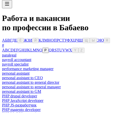
Работа и вакансии
по профессии в Бабаево
А
Б
В
Г
Д
Е
Ж
З
И
К
Л
М
Н
О
П
Р
С
Т
У
Ф
Х
Ц
Ч
Ш
Э
Ю
Ё
Й
Щ
Ы
Я
#
A
B
C
D
E
F
G
H
I
J
K
L
M
N
O
Q
R
S
T
U
V
W
X
P
Y
Z
paralegal
payroll accountant
payroll specialist
performance marketing manager
personal assistant
personal assistant to CEO
personal assistant to general director
personal assistant to general manager
personal assistant to GM
PHP drupal developer
PHP JavaScript developer
PHP JS-разработчик
PHP magento developer