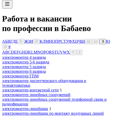
Работа и вакансии
по профессии в Бабаево
А
Б
В
Г
Д
Е
Ж
З
И
К
Л
М
Н
О
П
Р
С
Т
У
Ф
Х
Ц
Ч
Ш
Ю
Ё
Й
Щ
Ы
Э
#
Я
A
B
C
D
E
F
G
H
I
J
K
L
M
N
O
P
Q
R
S
T
U
V
W
X
Y
Z
электромонтер 4 разряда
электромонтер 5-6 разряда
электромонтер 5 разряда
электромонтер 6 разряда
электромонтер ГПМ
электромонтер диспетчерского оборудования и
телеавтоматики
электромонтер контактной сети
1
электромонтер линейных сооружений
электромонтер линейных сооружений телефонной связи и
радиофикации
электромонтер-линейщик
1
электромонтер-линейщик по монтажу воздушных линий