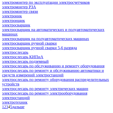
электромонтер по эксплуатации электросчетчиков
электромонтер РЗА
электромонтер связи
электроник
электронщик
электросварщик
электросварщик на автоматических и полуавтоматических
машинах
электросварщик на полуавтоматических машинах
электросварщик ручной сварки
электросварщик ручной сварки 5-6 разряда
электрослесарь
электрослесарь КИПиА
электрослесарь подземный
электрослесарь по обслуживанию и ремонту оборудования
электрослесарь по ремонту и обслуживанию автоматики и
средств измерений электростанций
электрослесарь по ремонту оборудования распределительных
устройств
электрослесарь по ремонту электрических машин
электрослесарь по ремонту электрооборудования
электростанций
электротехник
1
2
3
4
5
дальше