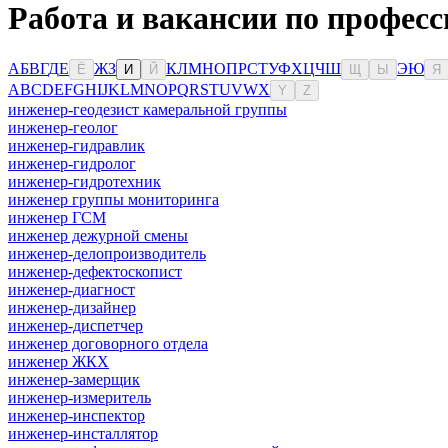
Работа и вакансии по професс
А
Б
В
Г
Д
Е
Ж
З
К
Л
М
Н
О
П
Р
С
Т
У
Ф
Х
Ц
Ч
Ш
Э
Ю
Ё
И
Й
Щ
Ы
Я
A
B
C
D
E
F
G
H
I
J
K
L
M
N
O
P
Q
R
S
T
U
V
W
X
Y
Z
инженер-геодезист камеральной группы
инженер-геолог
инженер-гидравлик
инженер-гидролог
инженер-гидротехник
инженер группы мониторинга
инженер ГСМ
инженер дежурной смены
инженер-делопроизводитель
инженер-дефектоскопист
инженер-диагност
инженер-дизайнер
инженер-диспетчер
инженер договорного отдела
инженер ЖКХ
инженер-замерщик
инженер-измеритель
инженер-инспектор
инженер-инсталлятор