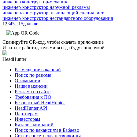
инженер конструктор-механик
инженер-конструктор наружной рекламы
инженер-конструктор, начинающий специалист
инженер-конструктор нестандартного оборудования
1
2
3
4
5
...
15
дальше
Сканируйте QR-код, чтобы скачать приложение
И чаты с работодателями всегда будут под рукой
HeadHunter
Размещение вакансий
Поиск по резюме
О компании
Наши вакансии
Реклама на сайте
Требования к ПО
Безопасный HeadHunter
HeadHunter API
Партнерам
Инвесторам
Каталог компаний
Поиск по вакансиям в Бабаево
Сетка: соцсеть для нетворкинга