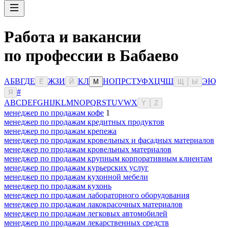
Работа и вакансии
по профессии в Бабаево
А
Б
В
Г
Д
Е
Ж
З
И
К
Л
Н
О
П
Р
С
Т
У
Ф
Х
Ц
Ч
Ш
Э
Ю
Ё
Й
М
Щ
Ы
#
Я
A
B
C
D
E
F
G
H
I
J
K
L
M
N
O
P
Q
R
S
T
U
V
W
X
Y
Z
менеджер по продажам кофе
1
менеджер по продажам кредитных продуктов
менеджер по продажам крепежа
менеджер по продажам кровельных и фасадных материалов
менеджер по продажам кровельных материалов
менеджер по продажам крупным корпоративным клиентам
менеджер по продажам курьерских услуг
менеджер по продажам кухонной мебели
менеджер по продажам кухонь
менеджер по продажам лабораторного оборудования
менеджер по продажам лакокрасочных материалов
менеджер по продажам легковых автомобилей
менеджер по продажам лекарственных средств