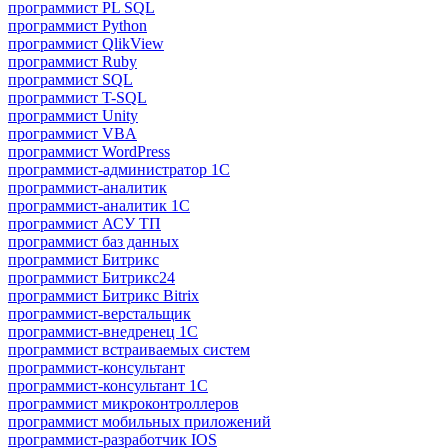
программист PL SQL
программист Python
программист QlikView
программист Ruby
программист SQL
программист T-SQL
программист Unity
программист VBA
программист WordPress
программист-администратор 1С
программист-аналитик
программист-аналитик 1С
программист АСУ ТП
программист баз данных
программист Битрикс
программист Битрикс24
программист Битрикс Bitrix
программист-верстальщик
программист-внедренец 1С
программист встраиваемых систем
программист-консультант
программист-консультант 1C
программист микроконтроллеров
программист мобильных приложений
программист-разработчик IOS