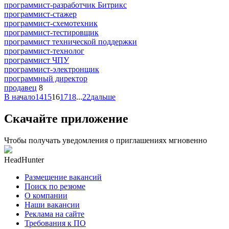
программист-разработчик Битрикс
программист-стажер
программист-схемотехник
программист-тестировщик
программист технической поддержки
программист-технолог
программист ЧПУ
программист-электронщик
программный директор
продавец
8
В начало
14
15
16
17
18
...
22
дальше
Скачайте приложение
Чтобы получать уведомления о приглашениях мгновенно
HeadHunter
Размещение вакансий
Поиск по резюме
О компании
Наши вакансии
Реклама на сайте
Требования к ПО