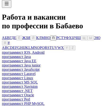
Работа и вакансии
по профессии в Бабаево
А
Б
В
Г
Д
Е
Ж
З
И
К
Л
М
Н
О
Р
С
Т
У
Ф
Х
Ц
Ч
Ш
Э
Ю
Ё
Й
П
Щ
Ы
#
Я
A
B
C
D
E
F
G
H
I
J
K
L
M
N
O
P
Q
R
S
T
U
V
W
X
Y
Z
программист IOS, Android
программист Java
программист Java EE
программист Java junior
программист JavaScript
программист Laravel
программист Linux
программист MS SQL
программист Navision
программист .NET
программист Oracle
программист Perl
программист PHP MySQL