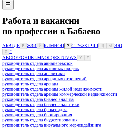
Работа и вакансии
по профессии в Бабаево
А
Б
В
Г
Д
Е
Ж
З
И
К
Л
М
Н
О
П
С
Т
У
Ф
Х
Ц
Ч
Ш
Э
Ю
Ё
Й
Р
Щ
Ы
#
Я
A
B
C
D
E
F
G
H
I
J
K
L
M
N
O
P
Q
R
S
T
U
V
W
X
Y
Z
руководитель отдела авиаперевозок
руководитель отдела активных продаж
руководитель отдела аналитики
руководитель отдела арендных отношений
руководитель отдела аренды
руководитель отдела аренды жилой недвижимости
руководитель отдела аренды коммерческой недвижимости
руководитель отдела бизнес-анализа
руководитель отдела бизнес-аналитики
руководитель отдела брокериджа
руководитель отдела бронирования
руководитель отдела бюджетирования
руководитель отдела визуального мерчендайзинга