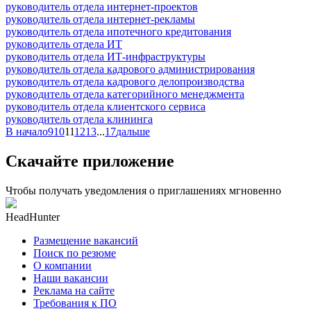
руководитель отдела интернет-проектов
руководитель отдела интернет-рекламы
руководитель отдела ипотечного кредитования
руководитель отдела ИТ
руководитель отдела ИТ-инфраструктуры
руководитель отдела кадрового администрирования
руководитель отдела кадрового делопроизводства
руководитель отдела категорийного менеджмента
руководитель отдела клиентского сервиса
руководитель отдела клининга
В начало
9
10
11
12
13
...
17
дальше
Скачайте приложение
Чтобы получать уведомления о приглашениях мгновенно
HeadHunter
Размещение вакансий
Поиск по резюме
О компании
Наши вакансии
Реклама на сайте
Требования к ПО