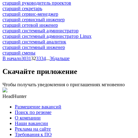
старший руководитель проектов
старший секретарь
старший сервис-менеджер
старший сервисный инженер
старший сетевой инженер
старший системный администратор
старший системный администратор Linux
старший системный аналитик
старший системный инженер
старший смены
В начало
30
31
32
33
34
...
36
дальше
Скачайте приложение
Чтобы получать уведомления о приглашениях мгновенно
HeadHunter
Размещение вакансий
Поиск по резюме
О компании
Наши вакансии
Реклама на сайте
Требования к ПО