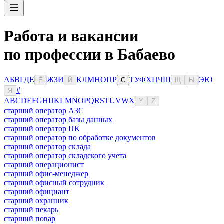
Работа и вакансии
по профессии в Бабаево
А
Б
В
Г
Д
Е
Ж
З
И
К
Л
М
Н
О
П
Р
Т
У
Ф
Х
Ц
Ч
Ш
Э
Ю
Ё
Й
С
Щ
Ы
#
Я
A
B
C
D
E
F
G
H
I
J
K
L
M
N
O
P
Q
R
S
T
U
V
W
X
Y
Z
старший оператор АЗС
старший оператор базы данных
старший оператор ПК
старший оператор по обработке документов
старший оператор склада
старший оператор складского учета
старший операционист
старший офис-менеджер
старший офисный сотрудник
старший официант
старший охранник
старший пекарь
старший повар