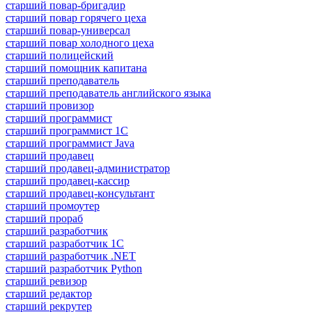
старший повар-бригадир
старший повар горячего цеха
старший повар-универсал
старший повар холодного цеха
старший полицейский
старший помощник капитана
старший преподаватель
старший преподаватель английского языка
старший провизор
старший программист
старший программист 1С
старший программист Java
старший продавец
старший продавец-администратор
старший продавец-кассир
старший продавец-консультант
старший промоутер
старший прораб
старший разработчик
старший разработчик 1С
старший разработчик .NET
старший разработчик Python
старший ревизор
старший редактор
старший рекрутер