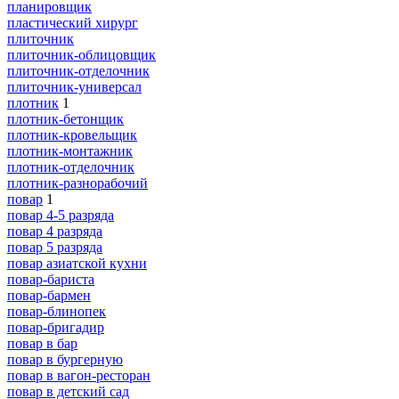
планировщик
пластический хирург
плиточник
плиточник-облицовщик
плиточник-отделочник
плиточник-универсал
плотник
1
плотник-бетонщик
плотник-кровельщик
плотник-монтажник
плотник-отделочник
плотник-разнорабочий
повар
1
повар 4-5 разряда
повар 4 разряда
повар 5 разряда
повар азиатской кухни
повар-бариста
повар-бармен
повар-блинопек
повар-бригадир
повар в бар
повар в бургерную
повар в вагон-ресторан
повар в детский сад