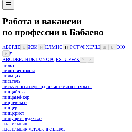
Работа и вакансии
по профессии в Бабаево
А
Б
В
Г
Д
Е
Ж
З
И
К
Л
М
Н
О
Р
С
Т
У
Ф
Х
Ц
Ч
Ш
Э
Ю
Ё
Й
П
Щ
Ы
#
Я
A
B
C
D
E
F
G
H
I
J
K
L
M
N
O
P
Q
R
S
T
U
V
W
X
Y
Z
пилот
пилот вертолета
пильщик
писатель
письменный переводчик английского языка
пиццайоло
пиццамейкер
пиццевокер
пиццер
пиццерист
пишущий редактор
плавильщик
плавильщик металла и сплавов